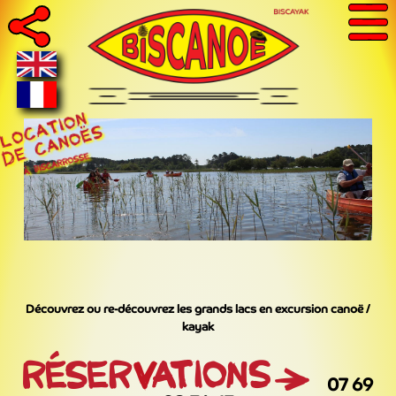
Découvrez ou re-découvrez les grands lacs en excursion canoë /
kayak
07 69